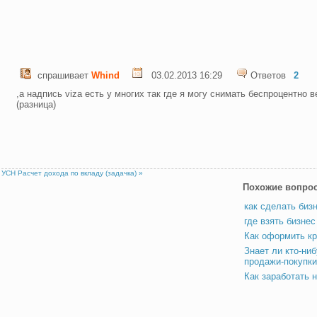
спрашивает
Whind
03.02.2013 16:29
Ответов
2
,а надпись viza есть у многих так где я могу снимать беспроцентно в
(разница)
и УСН
Расчет дохода по вкладу (задачка) »
Похожие вопро
как сделать биз
где взять бизнес
Как оформить кр
Знает ли кто-ниб
продажи-покупки
Как заработать 