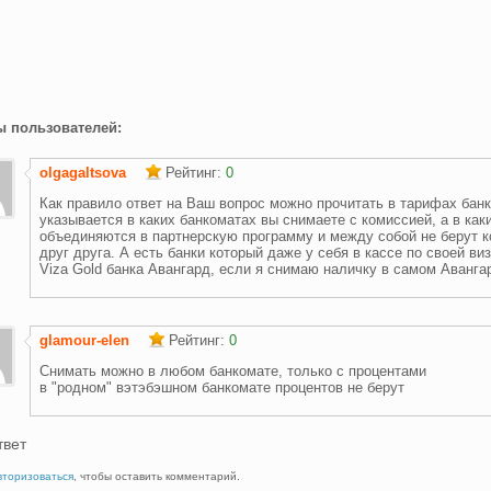
ы пользователей:
olgagaltsova
Рейтинг:
0
Как правило ответ на Ваш вопрос можно прочитать в тарифах банк
указывается в каких банкоматах вы снимаете с комиссией, а в каки
объединяются в партнерскую программу и между собой не берут к
друг друга. А есть банки который даже у себя в кассе по своей ви
Viza Gold банка Авангард, если я снимаю наличку в самом Аванга
glamour-elen
Рейтинг:
0
Снимать можно в любом банкомате, только с процентами
в "родном" вэтэбэшном банкомате процентов не берут
твет
вторизоваться
, чтобы оставить комментарий.