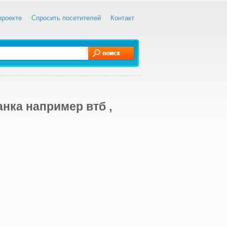
проекте
Спросить посетителей
Контакт
нка например втб ,